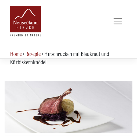
Skip
to
content
Home
>
Rezepte
>
Hirschrücken mit Blaukraut und
Kürbiskernknödel